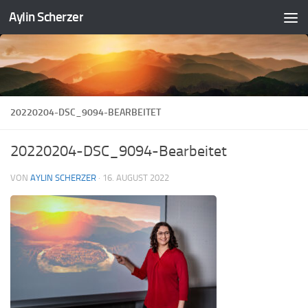
Aylin Scherzer
Zum Inhalt springen
20220204-DSC_9094-BEARBEITET
20220204-DSC_9094-Bearbeitet
VON
AYLIN SCHERZER
·
16. AUGUST 2022