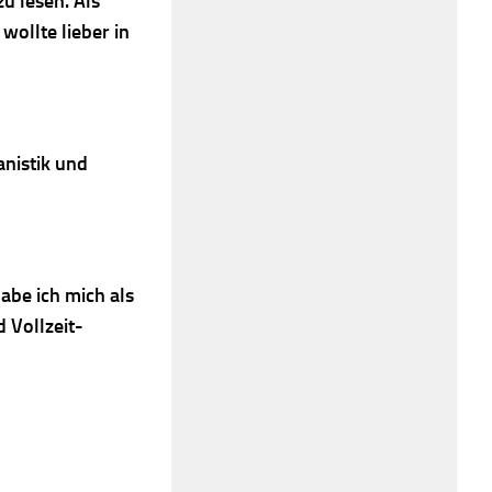
zu lesen.
Als
wollte lieber in
anistik und
be ich mich als
 Vollzeit-