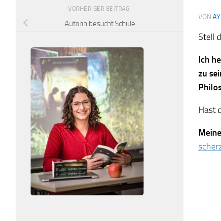
VORHERIGER BEITRAG
VON
AY
Autorin besucht Schule
Stell 
Ich h
zu sei
Philo
Hast d
Meine
scher