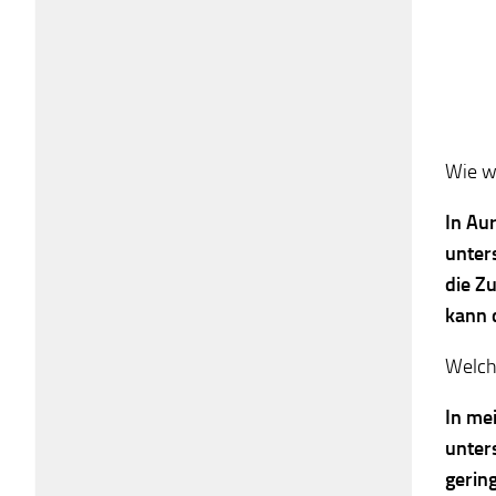
Wie w
In Au
unter
die Zu
kann 
Welche
In me
unter
gerin