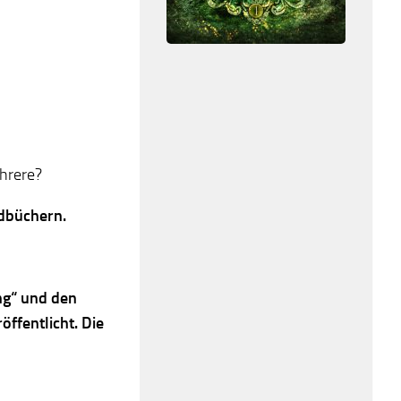
ehrere?
ndbüchern.
ng“ und den
ffentlicht. Die