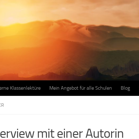
erne Klassenlektüre
Mein Angebot für alle Schulen
Blog
ER
terview mit einer Autorin