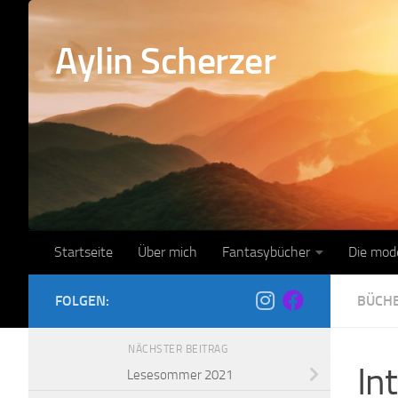
Zum Inhalt springen
Aylin Scherzer
Startseite
Über mich
Fantasybücher
Die mod
FOLGEN:
BÜCH
NÄCHSTER BEITRAG
In
Lesesommer 2021