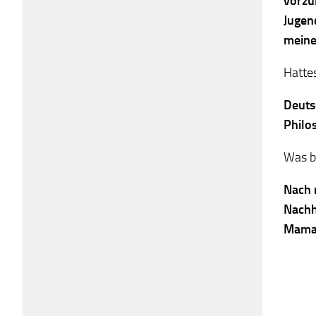
vorzu
Jugend
meine
Hattes
Deuts
Philos
Was b
Nach 
Nachh
Mama