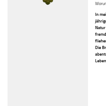
Worum
In me
jähri
Natur
fremd
flieh
Die B
abent
Leben