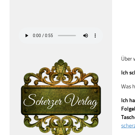
Über 
Ich s
Was ha
Ich h
Folge
Tasch
scher