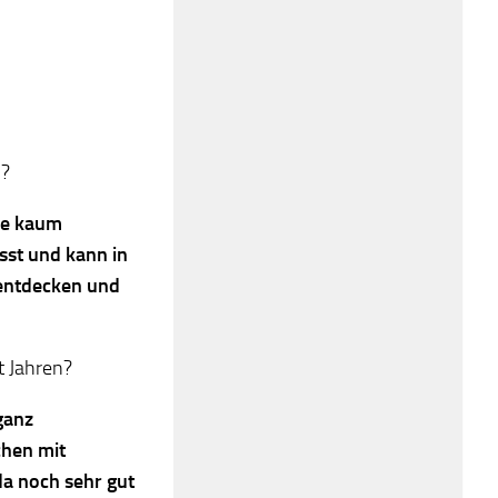
n?
die kaum
sst und kann in
t entdecken und
t Jahren?
ganz
chen mit
a noch sehr gut