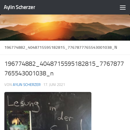
Aylin Scherzer
Zum Inhalt springen
196774882_4048715595182815_7767877765543001038_N
196774882_4048715595182815_7767877
765543001038_n
VON
AYLIN SCHERZER
·
17. JUNI 2021