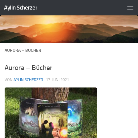
Aylin Scherzer
Zum Inhalt springen
AURORA – BÜCHER
Aurora – Bücher
VON
AYLIN SCHERZER
·
17. JUNI 2021