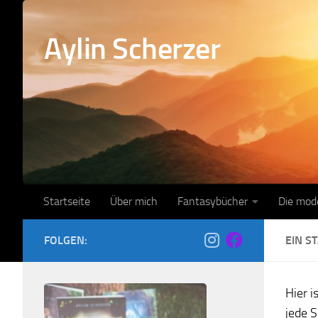
Zum Inhalt springen
Aylin Scherzer
Startseite
Über mich
Fantasybücher
Die mod
FOLGEN:
EIN S
Hier i
jede S