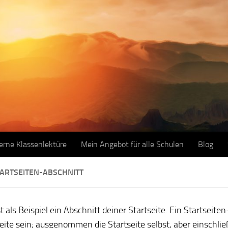
erne Klassenlektüre
Mein Angebot für alle Schulen
Blog
TARTSEITEN-ABSCHNITT
st als Beispiel ein Abschnitt deiner Startseite. Ein Startseit
eite sein; ausgenommen die Startseite selbst, aber einschließ