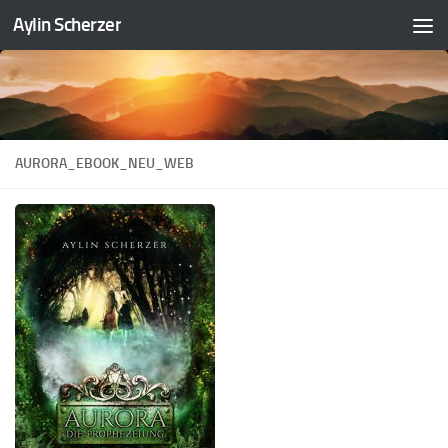
Aylin Scherzer
Zum Inhalt springen
AURORA_EBOOK_NEU_WEB