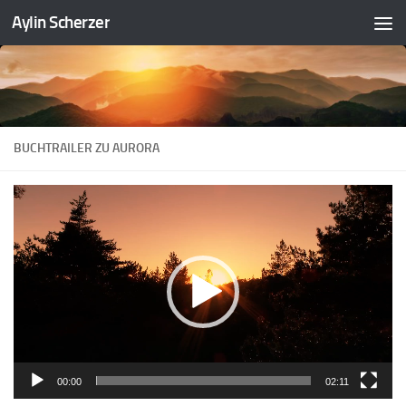
Aylin Scherzer
Zum Inhalt springen
BUCHTRAILER ZU AURORA
Video-
Player
00:00
02:11